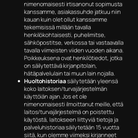
nimenomaisesti irtisanonut sopimusta
kanssamme, asiakassuhde jatkuu niin
kauan kuin olet ollut kanssamme
tekemisissä millään tavalla
henkilökohtaisesti, puhelimitse,
sähköpostitse, verkossa tai vastaavalla
tavalla viimeisten viiden vuoden aikana.
Poikkeuksena ovat henkilötiedot, jotka
on säilytettävä kirjanpitolain,
hätäpalvelulain tai muun lain nojalla.
Huoltohistoriaa
säilytetään yleensä
koko laitoksen/turvajärjestelmän
käyttöiän ajan. Jos et ole
nimenomaisesti ilmoittanut meille, että
laitos/turvajärjestelmä on poistettu
käytöstä, laitokseen liittyviä tietoja ja
palveluhistoriaa säilytetään 15 vuotta
siitä, kun olemme viimeksi kirjanneet