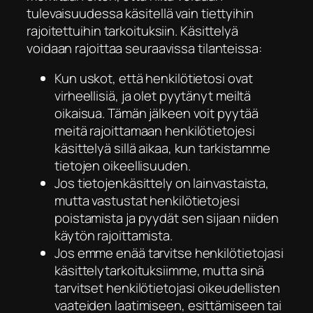
tulevaisuudessa käsitellä vain tiettyihin
rajoitettuihin tarkoituksiin. Käsittelyä
voidaan rajoittaa seuraavissa tilanteissa:
Kun uskot, että henkilötietosi ovat
virheellisiä, ja olet pyytänyt meiltä
oikaisua. Tämän jälkeen voit pyytää
meitä rajoittamaan henkilötietojesi
käsittelyä sillä aikaa, kun tarkistamme
tietojen oikeellisuuden.
Jos tietojenkäsittely on lainvastaista,
mutta vastustat henkilötietojesi
poistamista ja pyydät sen sijaan niiden
käytön rajoittamista.
Jos emme enää tarvitse henkilötietojasi
käsittelytarkoituksiimme, mutta sinä
tarvitset henkilötietojasi oikeudellisten
vaateiden laatimiseen, esittämiseen tai