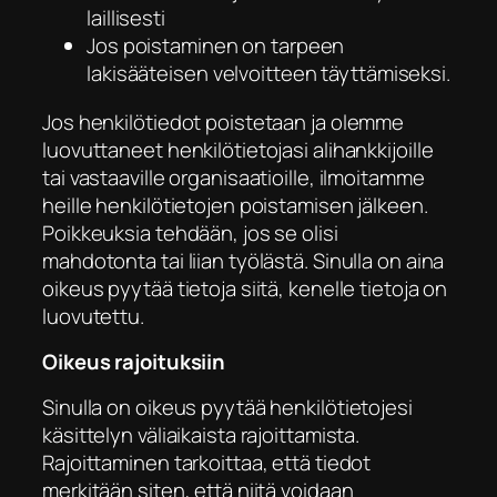
laillisesti
Jos poistaminen on tarpeen
lakisääteisen velvoitteen täyttämiseksi.
Jos henkilötiedot poistetaan ja olemme
luovuttaneet henkilötietojasi alihankkijoille
tai vastaaville organisaatioille, ilmoitamme
heille henkilötietojen poistamisen jälkeen.
Poikkeuksia tehdään, jos se olisi
mahdotonta tai liian työlästä. Sinulla on aina
oikeus pyytää tietoja siitä, kenelle tietoja on
luovutettu.
Oikeus rajoituksiin
Sinulla on oikeus pyytää henkilötietojesi
käsittelyn väliaikaista rajoittamista.
Rajoittaminen tarkoittaa, että tiedot
merkitään siten, että niitä voidaan