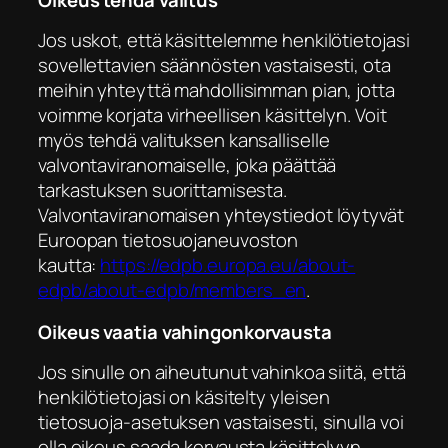
Jos uskot, että käsittelemme henkilötietojasi
sovellettavien säännösten vastaisesti, ota
meihin yhteyttä mahdollisimman pian, jotta
voimme korjata virheellisen käsittelyn. Voit
myös tehdä valituksen kansalliselle
valvontaviranomaiselle, joka päättää
tarkastuksen suorittamisesta.
Valvontaviranomaisen yhteystiedot löytyvät
Euroopan tietosuojaneuvoston
kautta:
https://edpb.europa.eu/about-
edpb/about-edpb/members_en
.
Oikeus vaatia vahingonkorvausta
Jos sinulle on aiheutunut vahinkoa siitä, että
henkilötietojasi on käsitelty yleisen
tietosuoja-asetuksen vastaisesti, sinulla voi
olla oikeus saada korvausta käsittelyyn