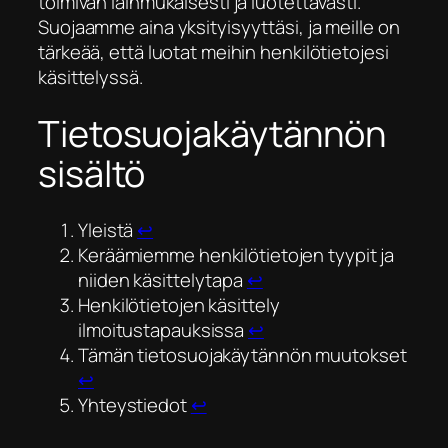
toimivan lainmukaisesti ja luotettavasti.
Suojaamme aina yksityisyyttäsi, ja meille on
tärkeää, että luotat meihin henkilötietojesi
käsittelyssä.
Tietosuojakäytännön
sisältö
Yleistä
↩︎
Keräämiemme henkilötietojen tyypit ja
niiden käsittelytapa
↩︎
Henkilötietojen käsittely
ilmoitustapauksissa
↩︎
Tämän tietosuojakäytännön muutokset
↩︎
Yhteystiedot
↩︎