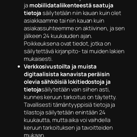
ja
mobiilidataliikenteestä saatuja
tietoja
säilytetään niin kauan kuin olet
asiakkaamme tai niin kauan kuin
asiakassuhteemme on aktiivinen, ja sen
jälkeen 24 kuukauden ajan.
Poikkeuksena ovat tiedot, jotka on
säilytettävä kirjanpito- tai muiden lakien
mukaisesti.
Verkkosivustoilta ja muista
digitaalisista kanavista peräisin
olevia sähköisiä lokitiedostoja ja
tietoja
säilytetään vain siihen asti,
kunnes keruun tarkoitus on täytetty.
Tavallisesti tämäntyyppisiä tietoja ja
tilastoja säilytetään enintään 24
kuukautta, mutta aika voi vaihdella
keruun tarkoituksen ja tavoitteiden
mukaan.