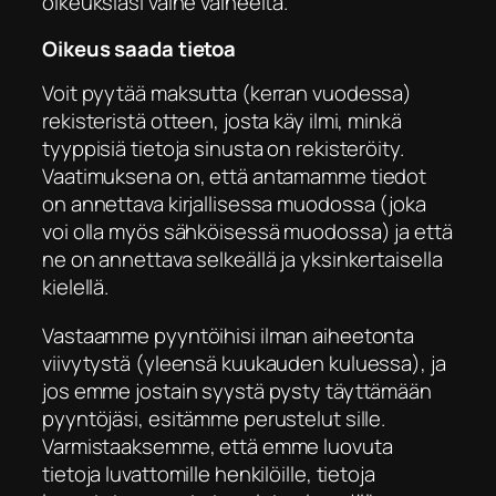
oikeuksiasi vaihe vaiheelta.
Oikeus saada tietoa
Voit pyytää maksutta (kerran vuodessa)
rekisteristä otteen, josta käy ilmi, minkä
tyyppisiä tietoja sinusta on rekisteröity.
Vaatimuksena on, että antamamme tiedot
on annettava kirjallisessa muodossa (joka
voi olla myös sähköisessä muodossa) ja että
ne on annettava selkeällä ja yksinkertaisella
kielellä.
Vastaamme pyyntöihisi ilman aiheetonta
viivytystä (yleensä kuukauden kuluessa), ja
jos emme jostain syystä pysty täyttämään
pyyntöjäsi, esitämme perustelut sille.
Varmistaaksemme, että emme luovuta
tietoja luvattomille henkilöille, tietoja