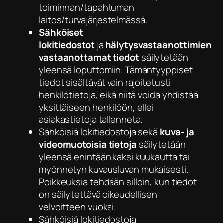
toiminnan/tapahtuman
laitos/turvajärjestelmässä.
Sähköiset
lokitiedostot
ja
hälytysvastaanottimien
vastaanottamat tiedot
säilytetään
yleensä loputtomiin. Tämäntyyppiset
tiedot sisältävät vain rajoitetusti
henkilötietoja, eikä niitä voida yhdistää
yksittäiseen henkilöön, ellei
asiakastietoja tallenneta.
Sähköisiä lokitiedostoja sekä
kuva- ja
videomuotoisia tietoja
säilytetään
yleensä enintään kaksi kuukautta tai
myönnetyn kuvausluvan mukaisesti.
Poikkeuksia tehdään silloin, kun tiedot
on säilytettävä oikeudellisen
velvoitteen vuoksi.
Sähköisiä lokitiedostoja