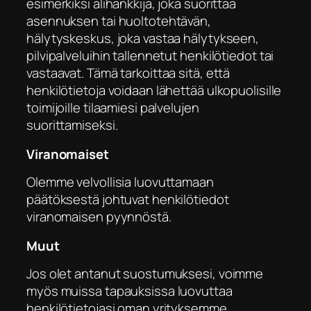
esimerkiksi alihankkija, joka suorittaa
asennuksen tai huoltotehtävän,
hälytyskeskus, joka vastaa hälytykseen,
pilvipalveluihin tallennetut henkilötiedot tai
vastaavat. Tämä tarkoittaa sitä, että
henkilötietoja voidaan lähettää ulkopuolisille
toimijoille tilaamiesi palvelujen
suorittamiseksi.
Viranomaiset
Olemme velvollisia luovuttamaan
päätöksestä johtuvat henkilötiedot
viranomaisen pyynnöstä.
Muut
Jos olet antanut suostumuksesi, voimme
myös muissa tapauksissa luovuttaa
henkilötietojasi oman yrityksemme