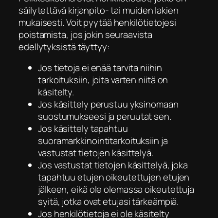
säilytettävä kirjanpito- tai muiden lakien
mukaisesti. Voit pyytää henkilötietojesi
poistamista, jos jokin seuraavista
edellytyksistä täyttyy:
Jos tietoja ei enää tarvita niihin
tarkoituksiin, joita varten niitä on
käsitelty.
Jos käsittely perustuu yksinomaan
suostumukseesi ja peruutat sen.
Jos käsittely tapahtuu
suoramarkkinointitarkoituksiin ja
vastustat tietojen käsittelyä.
Jos vastustat tietojen käsittelyä, joka
tapahtuu etujen oikeutettujen etujen
jälkeen, eikä ole olemassa oikeutettuja
syitä, jotka ovat etujasi tärkeämpiä.
Jos henkilötietoja ei ole käsitelty