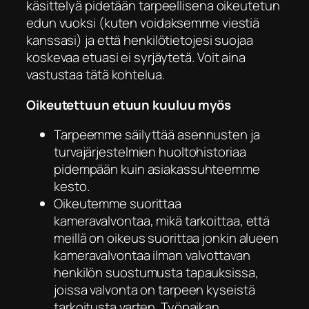
käsittelyä pidetään tarpeellisena oikeutetun
edun vuoksi (kuten voidaksemme viestiä
kanssasi) ja että henkilötietojesi suojaa
koskevaa etuasi ei syrjäytetä. Voit aina
vastustaa tätä kohtelua.
Oikeutettuun etuun kuuluu myös
Tarpeemme säilyttää asennusten ja
turvajärjestelmien huoltohistoriaa
pidempään kuin asiakassuhteemme
kesto.
Oikeutemme suorittaa
kameravalvontaa, mikä tarkoittaa, että
meillä on oikeus suorittaa jonkin alueen
kameravalvontaa ilman valvottavan
henkilön suostumusta tapauksissa,
joissa valvonta on tarpeen kyseistä
tarkoitusta varten. Työpaikan