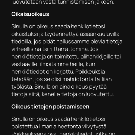
luovutetaan vasta tunnistamisen jälkeen.
Oikaisuoikeus
Sinulla on oikeus saada henkilötietosi
oikaistuksi ja täydennettyä asiaankuuluvilla
tiedoilla, jos pidät hallussamme olevia tietoja
virheellisinä tai riittämättöminä. Jos
henkilötietoja on toimitettu alihankkijoille tai
vastaaville, ilmoitamme heille, kun
henkilötiedot on korjattu. Poikkeuksia
tehdään, jos se olisi mahdotonta tai liian
työlästä. Sinulla on aina oikeus pyytää
tietoja siitä, kenelle tietoja on luovutettu.
Oikeus tietojen poistamiseen
Sinulla on oikeus saada henkilötietosi
poistettua ilman aiheetonta viivytystä.
Poikkeuksena ovat henkilötiedot, jotka on