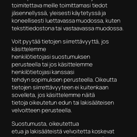
toimitettava meille toimittamasi tiedot
jäsennellyssä, yleisesti käytetyssä ja
koneellisesti luettavassa muodossa, kuten
tekstitiedostona tai vastaavassa muodossa.
Voit pyytää tietojen siirrettävyyttä, jos
käsittelemme
henkilötietojasi
suostumuksen
perusteella
tai jos käsittelemme
henkilötietojasi kanssasi
tehdyn
sopimuksen perusteella
. Oikeutta
tietojen siirrettävyyteen ei kuitenkaan
sovelleta, jos käsittelemme näitä
tietoja
oikeutetun edun
tai
lakisääteisen
velvoitteen perusteella
.
Suostumusta
,
oikeutettua
etua
ja
lakisääteistä velvoitetta
koskevat